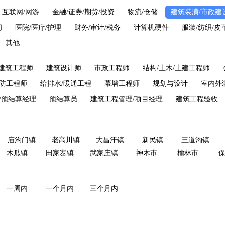
互联网/网游
金融/证券/期货/投资
物流/仓储
建筑装潢/市政建
问
医院/医疗/护理
财务/审计/税务
计算机硬件
服装/纺织/皮
其他
建筑工程师
建筑设计师
市政工程师
结构/土木/土建工程师
防工程师
给排水/暖通工程
幕墙工程师
规划与设计
室内外
/预结算经理
预结算员
建筑工程管理/项目经理
建筑工程验收
庙沟门镇
老高川镇
大昌汗镇
新民镇
三道沟镇
木瓜镇
田家寨镇
武家庄镇
神木市
榆林市
一周内
一个月内
三个月内