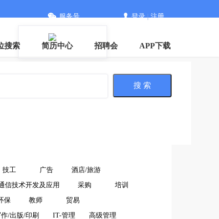
服务号
登录
|
注册
位搜索
简历中心
招聘会
APP下载
搜 索
技工
广告
酒店/旅游
通信技术开发及应用
采购
培训
环保
教师
贸易
作/出版/印刷
IT-管理
高级管理