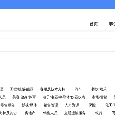
首页
职
理
工程/机械/能源
客服及技术支持
汽车
餐饮/娱乐
人员
美容/健身/体育
电子/电器/半导体/仪器仪表
市场/营销
/零售服务
影视/媒体
销售管理
人力资源
保险
化工/
术支持及其它
房地产
销售人员
交通运输服务
银行
写