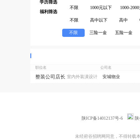
学历筛选
不限
1000元以下
1000-200
福利筛选
不限
高中以下
高中
不限
三险一金
五险一金
职位名
公司名
整装公司店长
室内外装潢设计
安城物业
陕ICP备14012137号-6
陕
未经府谷招聘网同意，不得转载本网站