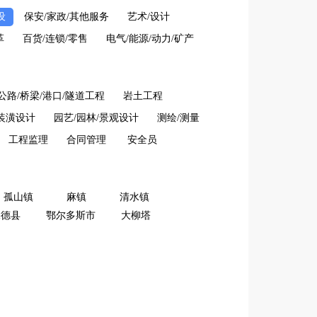
设
保安/家政/其他服务
艺术/设计
革
百货/连锁/零售
电气/能源/动力/矿产
公路/桥梁/港口/隧道工程
岩土工程
装潢设计
园艺/园林/景观设计
测绘/测量
工程监理
合同管理
安全员
孤山镇
麻镇
清水镇
保德县
鄂尔多斯市
大柳塔