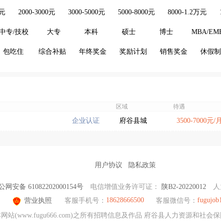
0元
2000-3000元
3000-5000元
5000-8000元
8000-1.2万元
中专/技校
大专
本科
硕士
博士
MBA/EM
包吃住
综合补贴
年终奖金
奖励计划
销售奖金
休假制
区域
待遇
企业认证
府谷县城
3500-7000元/
用户协议
隐私政策
公网安备 61082202000154号
电信增值业务许可证：
陕B2-20220012
人
18628666500
fugujob
营业执照
客服手机号：
客服微信号：
(www.fugu666.com)之所有招聘信息及作品 府谷县人力资源和