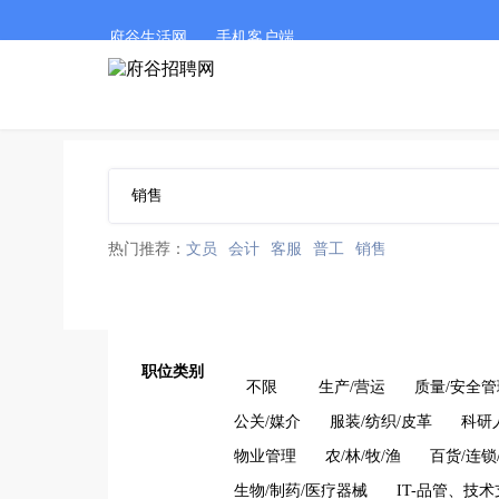
府谷生活网
手机客户端
热门推荐：
文员
会计
客服
普工
销售
职位类别
不限
生产/营运
质量/安全管
公关/媒介
服装/纺织/皮革
科研
物业管理
农/林/牧/渔
百货/连锁
生物/制药/医疗器械
IT-品管、技