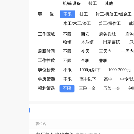
机械/设备
技工
其他
职 位
不限
技工
钳工/机修工/钣金工
水工/木工/漆工
普工/操作工
裁
工作区域
不限
西安
府谷县城
庙沟
哈镇
木瓜镇
田家寨镇
武
刷新时间
不限
今天
三天内
一周内
工作性质
不限
全职
兼职
职位薪资
不限
1000元以下
1000-2000元
学历筛选
不限
高中以下
高中
中专/
福利筛选
不限
三险一金
五险一金
包
职位名