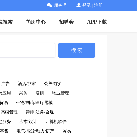
服务号
登录
|
注册
位搜索
简历中心
招聘会
APP下载
搜 索
广告
酒店/旅游
公关/媒介
及应用
采购
培训
物业管理
贸易
生物/制药/医疗器械
高级管理
律师/法务/合规
他服务
艺术/设计
计算机软件
/零售
电气/能源/动力/矿产
贸易