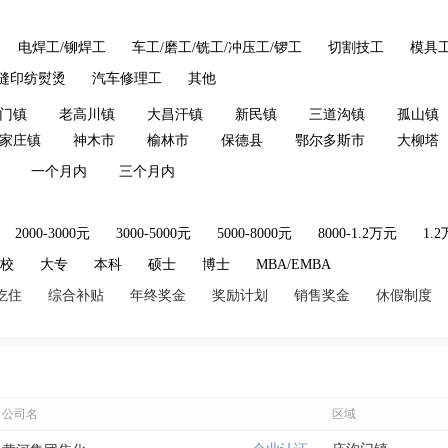
电焊工/铆焊工
车工/磨工/铣工/冲压工/锣工
切割技工
模具
缝印纺熨烫
汽车修理工
其他
门镇
老高川镇
大昌汗镇
新民镇
三道沟镇
孤山镇
家庄镇
神木市
榆林市
保德县
鄂尔多斯市
大柳塔
一个月内
三个月内
2000-3000元
3000-5000元
5000-8000元
8000-1.2万元
1.
技校
大专
本科
硕士
博士
MBA/EMBA
吃住
综合补贴
年终奖金
奖励计划
销售奖金
休假制度
公司名
区域