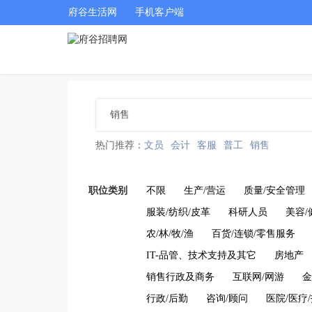
府谷生活网
手机客户端
热门推荐：
文员
会计
客服
普工
销售
职位类别
不限
生产/营运
质量/安全管理
服装/纺织/皮革
科研人员
美容/
农/林/牧/渔
百货/连锁/零售服务
IT-品管、技术支持及其它
房地产
销售行政及商务
互联网/网游
金
行政/后勤
咨询/顾问
医院/医疗