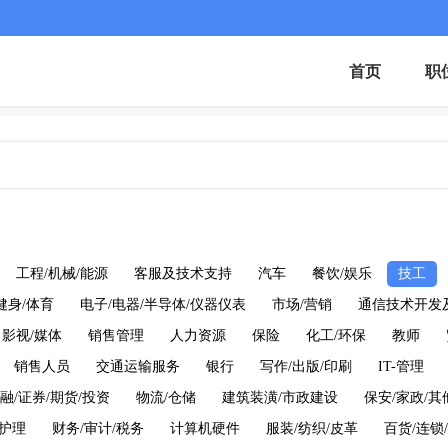
首页
职
工程/机械/能源
客服及技术支持
汽车
餐饮/娱乐
技工
健身/体育
电子/电器/半导体/仪器仪表
市场/营销
通信技术开发
影视/媒体
销售管理
人力资源
保险
化工/环保
教师
销售人员
交通运输服务
银行
写作/出版/印刷
IT-管理
融/证券/期货/投资
物流/仓储
建筑装潢/市政建设
保安/家政/其
/护理
财务/审计/税务
计算机硬件
服装/纺织/皮革
百货/连锁